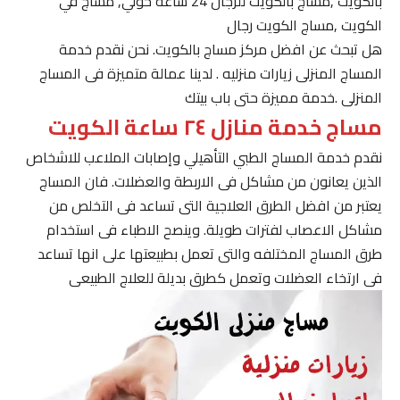
بالكويت ,مساج بالكويت للرجال 24 ساعة حولي, مساج في
الكويت ,مساج الكويت رجال
هل تبحث عن افضل مركز مساج بالكويت. نحن نقدم خدمة
المساج المنزلى زيارات منزليه . لدينا عمالة متميزة فى المساج
المنزلى .خدمة مميزة حتى باب بيتك
مساج خدمة منازل ٢٤ ساعة الكويت
نقدم خدمة المساج الطبي التأهيلي وإصابات الملاعب للاشخاص
الذين يعانون من مشاكل فى الاربطة والعضلات. فان المساج
يعتبر من افضل الطرق العلاجية التى تساعد فى التخلص من
مشاكل الاعصاب لفترات طويلة. وينصح الاطباء فى استخدام
طرق المساج المختلفه والتى تعمل بطبيعتها على انها تساعد
فى ارتخاء العضلات وتعمل كطرق بديلة للعلاج الطبيعى