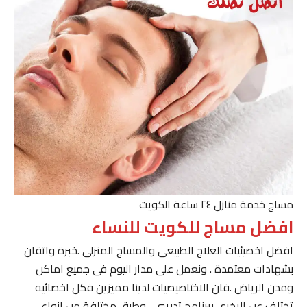
مساج خدمة منازل ٢٤ ساعة الكويت
افضل مساج للكويت للنساء
افضل اخصيئيات العلاج الطبيعى والمساج المنزلى .خبرة واتقان
بشهادات معتمدة . ونعمل على مدار اليوم فى جميع اماكن
ومدن الرياض .فان الاختاصيصيات لدينا مميزين فكل اخصائيه
تختلف عن الاخرى ببرنامج تدريبى . وطرق مختلفة من انواع