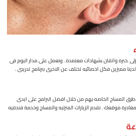
لى .خبرة واتقان بشهادات معتمدة . ونعمل على مدار اليوم فى
ينا مميزين فكل اخصائيه تختلف عن الاخرى ببرنامج تدريبى .
يار طرق المساج الخاصه بهم من خلال افضل البرامج على ايدى
مغادرة موقعك . نقدم الزيارات المنزليه والمساج وخدمة فندقيه