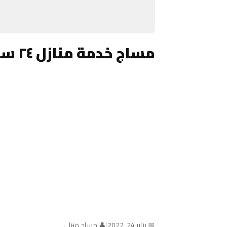
مساج خدمة منازل ٢٤ ساعة الكويت
📅 يناير 24, 2022
|
👤 مساج منزلي