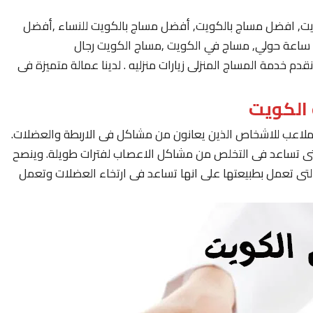
يت, افضل مساج بالكويت, أفضل مساج بالكويت للنساء ,أفضل
 خدمة المساج المنزلى زيارات منزليه . لدينا عمالة متميزة فى
لملاعب للاشخاص الذين يعانون من مشاكل فى الاربطة والعضلات.
لتى تساعد فى التخلص من مشاكل الاعصاب لفترات طويلة. وينصح
لتى تعمل بطبيعتها على انها تساعد فى ارتخاء العضلات وتعمل