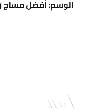
الوسم:
أفضل مساج رج