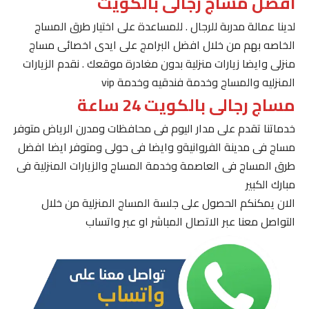
افضل مساج رجالى بالكويت
لدينا عمالة مدربة للرجال . للمساعدة على اختيار طرق المساج
الخاصه بهم من خلال افضل البرامج على ايدى اخصائى مساج
منزلى وايضا زيارات منزلية بدون مغادرة موقعك . نقدم الزيارات
المنزليه والمساج وخدمة فندقيه وخدمة vip
مساج رجالى بالكويت 24 ساعة
خدماتنا تقدم على مدار اليوم فى محافظات ومدرن الرياض متوفر
مساج فى مدينة الفروانيةو وايضا فى حولى ومتوفر ايضا افضل
طرق المساج فى العاصمة وخدمة المساج والزيارات المنزلية فى
مبارك الكبير
الان يمكنكم الحصول على جلسة المساج المنزلية من خلال
التواصل معنا عبر الاتصال المباشر او عبر واتساب