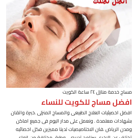
مساج خدمة منازل ٢٤ ساعة الكويت
افضل مساج للكويت للنساء
افضل اخصيئيات العلاج الطبيعى والمساج المنزلى .خبرة واتقان
بشهادات معتمدة . ونعمل على مدار اليوم فى جميع اماكن
ومدن الرياض .فان الاختاصيصيات لدينا مميزين فكل اخصائيه
تختلف عن الاخرى ببرنامج تدريبى . وطرق مختلفة من انواع