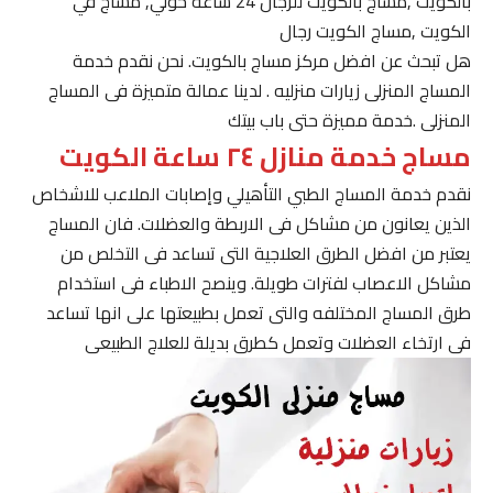
بالكويت ,مساج بالكويت للرجال 24 ساعة حولي, مساج في
الكويت ,مساج الكويت رجال
هل تبحث عن افضل مركز مساج بالكويت. نحن نقدم خدمة
المساج المنزلى زيارات منزليه . لدينا عمالة متميزة فى المساج
المنزلى .خدمة مميزة حتى باب بيتك
مساج خدمة منازل ٢٤ ساعة الكويت
نقدم خدمة المساج الطبي التأهيلي وإصابات الملاعب للاشخاص
الذين يعانون من مشاكل فى الاربطة والعضلات. فان المساج
يعتبر من افضل الطرق العلاجية التى تساعد فى التخلص من
مشاكل الاعصاب لفترات طويلة. وينصح الاطباء فى استخدام
طرق المساج المختلفه والتى تعمل بطبيعتها على انها تساعد
فى ارتخاء العضلات وتعمل كطرق بديلة للعلاج الطبيعى