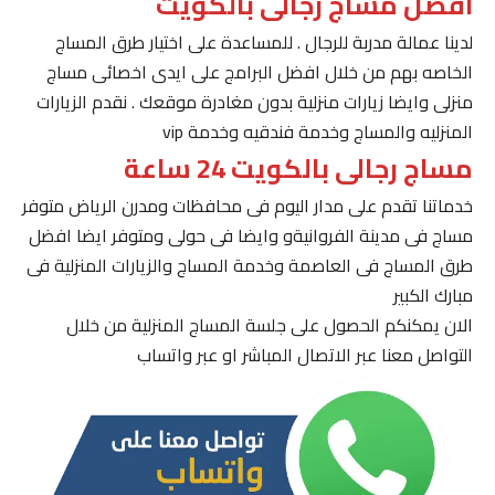
افضل مساج رجالى بالكويت
لدينا عمالة مدربة للرجال . للمساعدة على اختيار طرق المساج
الخاصه بهم من خلال افضل البرامج على ايدى اخصائى مساج
منزلى وايضا زيارات منزلية بدون مغادرة موقعك . نقدم الزيارات
المنزليه والمساج وخدمة فندقيه وخدمة vip
مساج رجالى بالكويت 24 ساعة
خدماتنا تقدم على مدار اليوم فى محافظات ومدرن الرياض متوفر
مساج فى مدينة الفروانيةو وايضا فى حولى ومتوفر ايضا افضل
طرق المساج فى العاصمة وخدمة المساج والزيارات المنزلية فى
مبارك الكبير
الان يمكنكم الحصول على جلسة المساج المنزلية من خلال
التواصل معنا عبر الاتصال المباشر او عبر واتساب