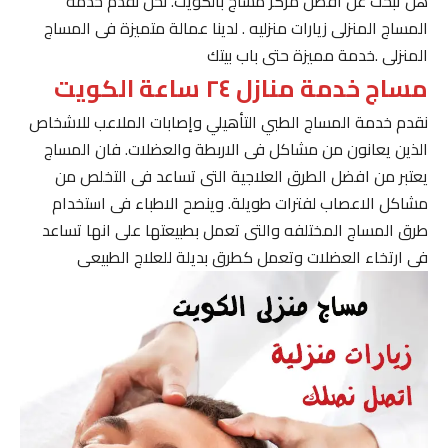
هل تبحث عن افضل مركز مساج بالكويت. نحن نقدم خدمة
المساج المنزلى زيارات منزليه . لدينا عمالة متميزة فى المساج
المنزلى .خدمة مميزة حتى باب بيتك
مساج خدمة منازل ٢٤ ساعة الكويت
نقدم خدمة المساج الطبي التأهيلي وإصابات الملاعب للاشخاص
الذين يعانون من مشاكل فى الاربطة والعضلات. فان المساج
يعتبر من افضل الطرق العلاجية التى تساعد فى التخلص من
مشاكل الاعصاب لفترات طويلة. وينصح الاطباء فى استخدام
طرق المساج المختلفه والتى تعمل بطبيعتها على انها تساعد
فى ارتخاء العضلات وتعمل كطرق بديلة للعلاج الطبيعى