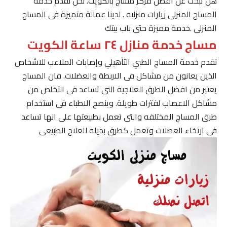
هل تبحث عن افضل مركز مساج بالكويت. نحن نقدم خدمة
المساج المنزلى زيارات منزليه . لدينا عمالة متميزة فى المساج
المنزلى .خدمة مميزة حتى باب بيتك
مساج خدمة منازل ٢٤ ساعة الكويت
نقدم خدمة المساج الطبي التأهيلي وإصابات الملاعب للاشخاص
الذين يعانون من مشاكل فى الاربطة والعضلات. فان المساج
يعتبر من افضل الطرق العلاجية التى تساعد فى التخلص من
مشاكل الاعصاب لفترات طويلة. وينصح الاطباء فى استخدام
طرق المساج المختلفه والتى تعمل بطبيعتها على انها تساعد
فى ارتخاء العضلات وتعمل كطرق بديلة للعلاج الطبيعى