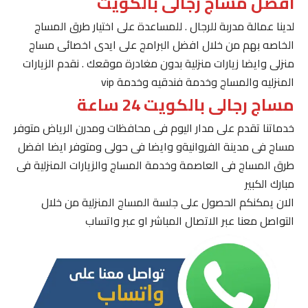
افضل مساج رجالى بالكويت
لدينا عمالة مدربة للرجال . للمساعدة على اختيار طرق المساج
الخاصه بهم من خلال افضل البرامج على ايدى اخصائى مساج
منزلى وايضا زيارات منزلية بدون مغادرة موقعك . نقدم الزيارات
المنزليه والمساج وخدمة فندقيه وخدمة vip
مساج رجالى بالكويت 24 ساعة
خدماتنا تقدم على مدار اليوم فى محافظات ومدرن الرياض متوفر
مساج فى مدينة الفروانيةو وايضا فى حولى ومتوفر ايضا افضل
طرق المساج فى العاصمة وخدمة المساج والزيارات المنزلية فى
مبارك الكبير
الان يمكنكم الحصول على جلسة المساج المنزلية من خلال
التواصل معنا عبر الاتصال المباشر او عبر واتساب