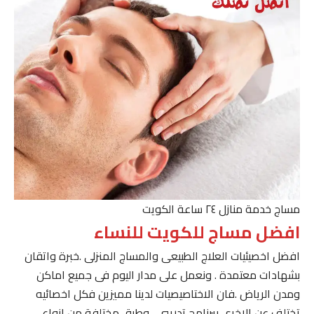
مساج خدمة منازل ٢٤ ساعة الكويت
افضل مساج للكويت للنساء
افضل اخصيئيات العلاج الطبيعى والمساج المنزلى .خبرة واتقان
بشهادات معتمدة . ونعمل على مدار اليوم فى جميع اماكن
ومدن الرياض .فان الاختاصيصيات لدينا مميزين فكل اخصائيه
تختلف عن الاخرى ببرنامج تدريبى . وطرق مختلفة من انواع