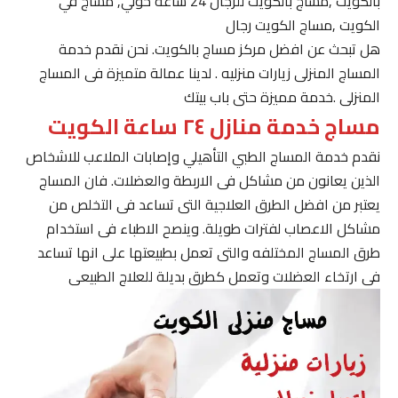
بالكويت ,مساج بالكويت للرجال 24 ساعة حولي, مساج في
الكويت ,مساج الكويت رجال
هل تبحث عن افضل مركز مساج بالكويت. نحن نقدم خدمة
المساج المنزلى زيارات منزليه . لدينا عمالة متميزة فى المساج
المنزلى .خدمة مميزة حتى باب بيتك
مساج خدمة منازل ٢٤ ساعة الكويت
نقدم خدمة المساج الطبي التأهيلي وإصابات الملاعب للاشخاص
الذين يعانون من مشاكل فى الاربطة والعضلات. فان المساج
يعتبر من افضل الطرق العلاجية التى تساعد فى التخلص من
مشاكل الاعصاب لفترات طويلة. وينصح الاطباء فى استخدام
طرق المساج المختلفه والتى تعمل بطبيعتها على انها تساعد
فى ارتخاء العضلات وتعمل كطرق بديلة للعلاج الطبيعى