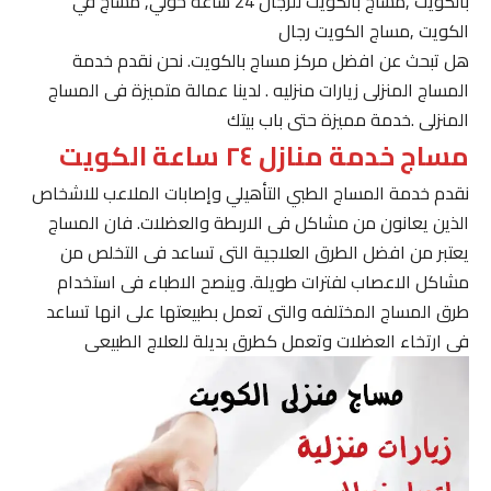
بالكويت ,مساج بالكويت للرجال 24 ساعة حولي, مساج في
الكويت ,مساج الكويت رجال
هل تبحث عن افضل مركز مساج بالكويت. نحن نقدم خدمة
المساج المنزلى زيارات منزليه . لدينا عمالة متميزة فى المساج
المنزلى .خدمة مميزة حتى باب بيتك
مساج خدمة منازل ٢٤ ساعة الكويت
نقدم خدمة المساج الطبي التأهيلي وإصابات الملاعب للاشخاص
الذين يعانون من مشاكل فى الاربطة والعضلات. فان المساج
يعتبر من افضل الطرق العلاجية التى تساعد فى التخلص من
مشاكل الاعصاب لفترات طويلة. وينصح الاطباء فى استخدام
طرق المساج المختلفه والتى تعمل بطبيعتها على انها تساعد
فى ارتخاء العضلات وتعمل كطرق بديلة للعلاج الطبيعى