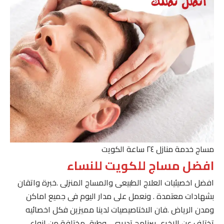
مساج خدمة منازل ٢٤ ساعة الكويت
افضل مساج للكويت للنساء
افضل اخصيئيات العلاج الطبيعى والمساج المنزلى .خبرة واتقان
بشهادات معتمدة . ونعمل على مدار اليوم فى جميع اماكن
ومدن الرياض .فان الاختاصيصيات لدينا مميزين فكل اخصائيه
تختلف عن الاخرى ببرنامج تدريبى . وطرق مختلفة من انواع