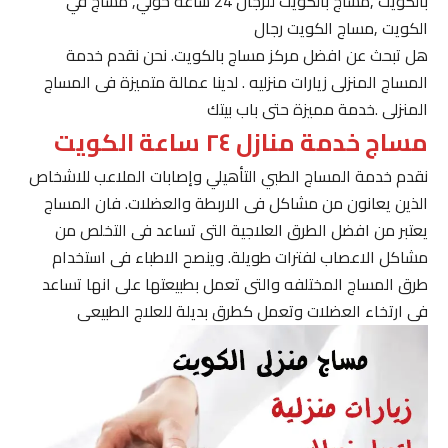
بالكويت ,مساج بالكويت للرجال 24 ساعة حولي, مساج في
الكويت ,مساج الكويت رجال
هل تبحث عن افضل مركز مساج بالكويت. نحن نقدم خدمة
المساج المنزلى زيارات منزليه . لدينا عمالة متميزة فى المساج
المنزلى .خدمة مميزة حتى باب بيتك
مساج خدمة منازل ٢٤ ساعة الكويت
نقدم خدمة المساج الطبي التأهيلي وإصابات الملاعب للاشخاص
الذين يعانون من مشاكل فى الاربطة والعضلات. فان المساج
يعتبر من افضل الطرق العلاجية التى تساعد فى التخلص من
مشاكل الاعصاب لفترات طويلة. وينصح الاطباء فى استخدام
طرق المساج المختلفه والتى تعمل بطبيعتها على انها تساعد
فى ارتخاء العضلات وتعمل كطرق بديلة للعلاج الطبيعى