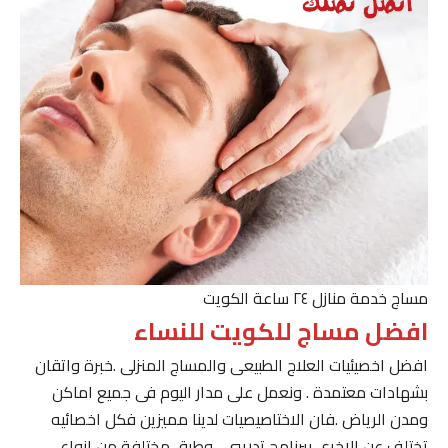
مساج خدمة منازل ٢٤ ساعة الكويت
افضل مساج للكويت للنساء
افضل اخصيئيات العلاج الطبيعى والمساج المنزلى .خبرة واتقان
بشهادات معتمدة . ونعمل على مدار اليوم فى جميع اماكن
ومدن الرياض .فان الاختاصيصيات لدينا مميزين فكل اخصائيه
تختلف عن الاخرى ببرنامج تدريبى . وطرق مختلفة من انواع