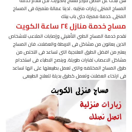
هل تبحث عن افضل مركز مساج بالكويت. نحن نقدم خدمة
المساج المنزلى زيارات منزليه . لدينا عمالة متميزة فى المساج
المنزلى .خدمة مميزة حتى باب بيتك
مساج خدمة منازل ٢٤ ساعة الكويت
نقدم خدمة المساج الطبي التأهيلي وإصابات الملاعب للاشخاص
الذين يعانون من مشاكل فى الاربطة والعضلات. فان المساج
يعتبر من افضل الطرق العلاجية التى تساعد فى التخلص من
مشاكل الاعصاب لفترات طويلة. وينصح الاطباء فى استخدام
طرق المساج المختلفه والتى تعمل بطبيعتها على انها تساعد
فى ارتخاء العضلات وتعمل كطرق بديلة للعلاج الطبيعى