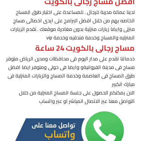
افضل مساج رجالى بالكويت
لدينا عمالة مدربة للرجال . للمساعدة على اختيار طرق المساج
الخاصه بهم من خلال افضل البرامج على ايدى اخصائى مساج
منزلى وايضا زيارات منزلية بدون مغادرة موقعك . نقدم الزيارات
المنزليه والمساج وخدمة فندقيه وخدمة vip
مساج رجالى بالكويت 24 ساعة
خدماتنا تقدم على مدار اليوم فى محافظات ومدرن الرياض متوفر
مساج فى مدينة الفروانيةو وايضا فى حولى ومتوفر ايضا افضل
طرق المساج فى العاصمة وخدمة المساج والزيارات المنزلية فى
مبارك الكبير
الان يمكنكم الحصول على جلسة المساج المنزلية من خلال
التواصل معنا عبر الاتصال المباشر او عبر واتساب