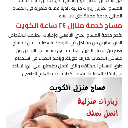
هل تبحث عن افضل مركز مساج بالكويت. نحن نقدم خدمة
المساج المنزلى زيارات منزليه . لدينا عمالة متميزة فى المساج
المنزلى .خدمة مميزة حتى باب بيتك
مساج خدمة منازل ٢٤ ساعة الكويت
نقدم خدمة المساج الطبي التأهيلي وإصابات الملاعب للاشخاص
الذين يعانون من مشاكل فى الاربطة والعضلات. فان المساج
يعتبر من افضل الطرق العلاجية التى تساعد فى التخلص من
مشاكل الاعصاب لفترات طويلة. وينصح الاطباء فى استخدام
طرق المساج المختلفه والتى تعمل بطبيعتها على انها تساعد
فى ارتخاء العضلات وتعمل كطرق بديلة للعلاج الطبيعى