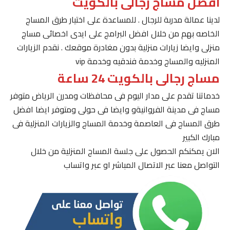
افضل مساج رجالى بالكويت
لدينا عمالة مدربة للرجال . للمساعدة على اختيار طرق المساج
الخاصه بهم من خلال افضل البرامج على ايدى اخصائى مساج
منزلى وايضا زيارات منزلية بدون مغادرة موقعك . نقدم الزيارات
المنزليه والمساج وخدمة فندقيه وخدمة vip
مساج رجالى بالكويت 24 ساعة
خدماتنا تقدم على مدار اليوم فى محافظات ومدرن الرياض متوفر
مساج فى مدينة الفروانيةو وايضا فى حولى ومتوفر ايضا افضل
طرق المساج فى العاصمة وخدمة المساج والزيارات المنزلية فى
مبارك الكبير
الان يمكنكم الحصول على جلسة المساج المنزلية من خلال
التواصل معنا عبر الاتصال المباشر او عبر واتساب