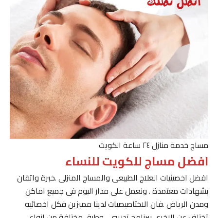
مساج خدمة منازل ٢٤ ساعة الكويت
افضل مساج للكويت للنساء
افضل اخصيئيات العلاج الطبيعى والمساج المنزلى .خبرة واتقان
بشهادات معتمدة . ونعمل على مدار اليوم فى جميع اماكن
ومدن الرياض .فان الاختاصيصيات لدينا مميزين فكل اخصائيه
تختلف عن الاخرى ببرنامج تدريبى . وطرق مختلفة من انواع