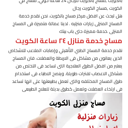
بالكويت ,مساج بالكويت للرجال 24 ساعة حولي, مساج في
الكويت ,مساج الكويت رجال
هل تبحث عن افضل مركز مساج بالكويت. نحن نقدم خدمة
المساج المنزلى زيارات منزليه . لدينا عمالة متميزة فى المساج
المنزلى .خدمة مميزة حتى باب بيتك
مساج خدمة منازل ٢٤ ساعة الكويت
نقدم خدمة المساج الطبي التأهيلي وإصابات الملاعب للاشخاص
الذين يعانون من مشاكل فى الاربطة والعضلات. فان المساج
يعتبر من افضل الطرق العلاجية التى تساعد فى التخلص من
مشاكل الاعصاب لفترات طويلة. وينصح الاطباء فى استخدام
طرق المساج المختلفه والتى تعمل بطبيعتها على انها تساعد
فى ارتخاء العضلات وتعمل كطرق بديلة للعلاج الطبيعى