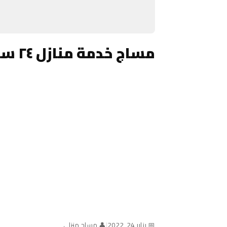
مساج خدمة منازل ٢٤ ساعة الكويت
📅 يناير 24, 2022
|
👤 مساج منزلي