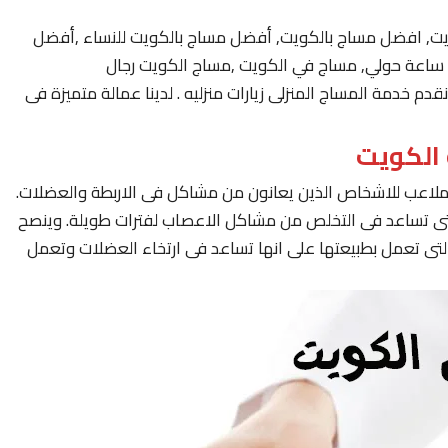
يت, افضل مساج بالكويت, أفضل مساج بالكويت للنساء ,أفضل
 خدمة المساج المنزلى زيارات منزليه . لدينا عمالة متميزة فى
لملاعب للاشخاص الذين يعانون من مشاكل فى الاربطة والعضلات.
لتى تساعد فى التخلص من مشاكل الاعصاب لفترات طويلة. وينصح
لتى تعمل بطبيعتها على انها تساعد فى ارتخاء العضلات وتعمل