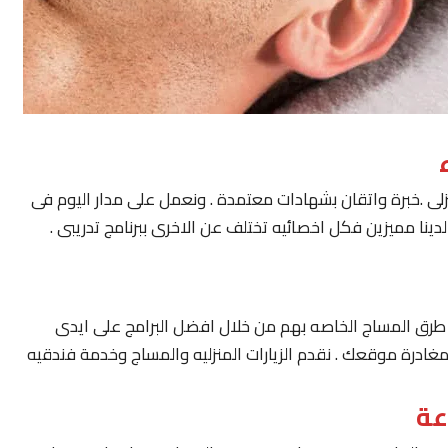
لى .خبرة واتقان بشهادات معتمدة . ونعمل على مدار اليوم فى
ينا مميزين فكل اخصائيه تختلف عن الاخرى ببرنامج تدريبى .
يار طرق المساج الخاصه بهم من خلال افضل البرامج على ايدى
مغادرة موقعك . نقدم الزيارات المنزليه والمساج وخدمة فندقيه