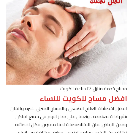
مساج خدمة منازل ٢٤ ساعة الكويت
افضل مساج للكويت للنساء
افضل اخصيئيات العلاج الطبيعى والمساج المنزلى .خبرة واتقان
بشهادات معتمدة . ونعمل على مدار اليوم فى جميع اماكن
ومدن الرياض .فان الاختاصيصيات لدينا مميزين فكل اخصائيه
تختلف عن الاخرى ببرنامج تدريبى . وطرق مختلفة من انواع