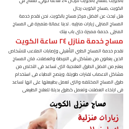
بالكويت ,مساج بالكويت للرجال 24 ساعة حولي, مساج في
الكويت ,مساج الكويت رجال
هل تبحث عن افضل مركز مساج بالكويت. نحن نقدم خدمة
المساج المنزلى زيارات منزليه . لدينا عمالة متميزة فى المساج
المنزلى .خدمة مميزة حتى باب بيتك
مساج خدمة منازل ٢٤ ساعة الكويت
نقدم خدمة المساج الطبي التأهيلي وإصابات الملاعب للاشخاص
الذين يعانون من مشاكل فى الاربطة والعضلات. فان المساج
يعتبر من افضل الطرق العلاجية التى تساعد فى التخلص من
مشاكل الاعصاب لفترات طويلة. وينصح الاطباء فى استخدام
طرق المساج المختلفه والتى تعمل بطبيعتها على انها تساعد
فى ارتخاء العضلات وتعمل كطرق بديلة للعلاج الطبيعى