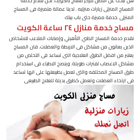
هل تبحث عن افضل مركز مساج بالكويت. نحن نقدم خدمة
المساج المنزلى زيارات منزليه . لدينا عمالة متميزة فى المساج
المنزلى .خدمة مميزة حتى باب بيتك
مساج خدمة منازل ٢٤ ساعة الكويت
نقدم خدمة المساج الطبي التأهيلي وإصابات الملاعب للاشخاص
الذين يعانون من مشاكل فى الاربطة والعضلات. فان المساج
يعتبر من افضل الطرق العلاجية التى تساعد فى التخلص من
مشاكل الاعصاب لفترات طويلة. وينصح الاطباء فى استخدام
طرق المساج المختلفه والتى تعمل بطبيعتها على انها تساعد
فى ارتخاء العضلات وتعمل كطرق بديلة للعلاج الطبيعى