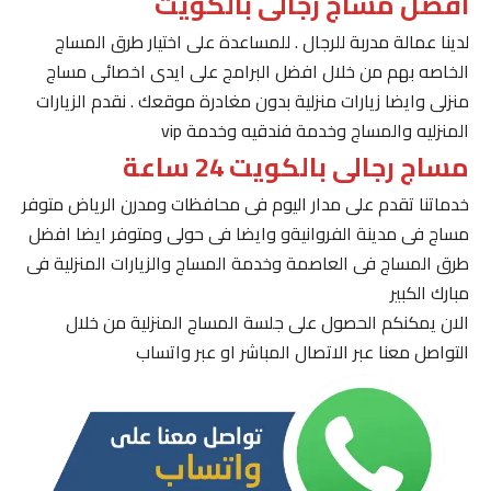
افضل مساج رجالى بالكويت
لدينا عمالة مدربة للرجال . للمساعدة على اختيار طرق المساج
الخاصه بهم من خلال افضل البرامج على ايدى اخصائى مساج
منزلى وايضا زيارات منزلية بدون مغادرة موقعك . نقدم الزيارات
المنزليه والمساج وخدمة فندقيه وخدمة vip
مساج رجالى بالكويت 24 ساعة
خدماتنا تقدم على مدار اليوم فى محافظات ومدرن الرياض متوفر
مساج فى مدينة الفروانيةو وايضا فى حولى ومتوفر ايضا افضل
طرق المساج فى العاصمة وخدمة المساج والزيارات المنزلية فى
مبارك الكبير
الان يمكنكم الحصول على جلسة المساج المنزلية من خلال
التواصل معنا عبر الاتصال المباشر او عبر واتساب