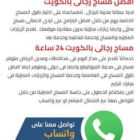
افضل مساج رجالى بالكويت
لدينا عمالة مدربة للرجال . للمساعدة على اختيار طرق المساج
الخاصه بهم من خلال افضل البرامج على ايدى اخصائى مساج
منزلى وايضا زيارات منزلية بدون مغادرة موقعك . نقدم الزيارات
المنزليه والمساج وخدمة فندقيه وخدمة vip
مساج رجالى بالكويت 24 ساعة
خدماتنا تقدم على مدار اليوم فى محافظات ومدرن الرياض متوفر
مساج فى مدينة الفروانيةو وايضا فى حولى ومتوفر ايضا افضل
طرق المساج فى العاصمة وخدمة المساج والزيارات المنزلية فى
مبارك الكبير
الان يمكنكم الحصول على جلسة المساج المنزلية من خلال
التواصل معنا عبر الاتصال المباشر او عبر واتساب