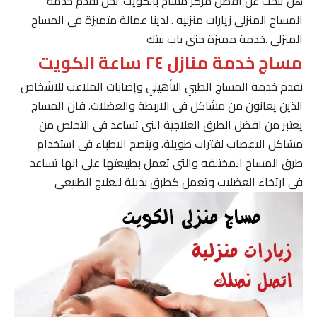
هل تبحث عن افضل مركز مساج بالكويت. نحن نقدم خدمة
المساج المنزلى زيارات منزليه . لدينا عمالة متميزة فى المساج
المنزلى .خدمة مميزة حتى باب بيتك
مساج خدمة منازل ٢٤ ساعة الكويت
نقدم خدمة المساج الطبي التأهيلي وإصابات الملاعب للاشخاص
الذين يعانون من مشاكل فى الاربطة والعضلات. فان المساج
يعتبر من افضل الطرق العلاجية التى تساعد فى التخلص من
مشاكل الاعصاب لفترات طويلة. وينصح الاطباء فى استخدام
طرق المساج المختلفه والتى تعمل بطبيعتها على انها تساعد
فى ارتخاء العضلات وتعمل كطرق بديلة للعلاج الطبيعى