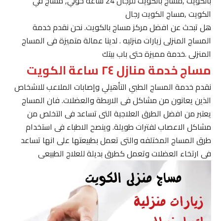
بالكويت ,مساج بالكويت للرجال 24 ساعة حولي, مساج في
الكويت ,مساج الكويت رجال
هل تبحث عن افضل مركز مساج بالكويت. نحن نقدم خدمة
المساج المنزلى زيارات منزليه . لدينا عمالة متميزة فى المساج
المنزلى .خدمة مميزة حتى باب بيتك
مساج خدمة منازل ٢٤ ساعة الكويت
نقدم خدمة المساج الطبي التأهيلي وإصابات الملاعب للاشخاص
الذين يعانون من مشاكل فى الاربطة والعضلات. فان المساج
يعتبر من افضل الطرق العلاجية التى تساعد فى التخلص من
مشاكل الاعصاب لفترات طويلة. وينصح الاطباء فى استخدام
طرق المساج المختلفه والتى تعمل بطبيعتها على انها تساعد
فى ارتخاء العضلات وتعمل كطرق بديلة للعلاج الطبيعى