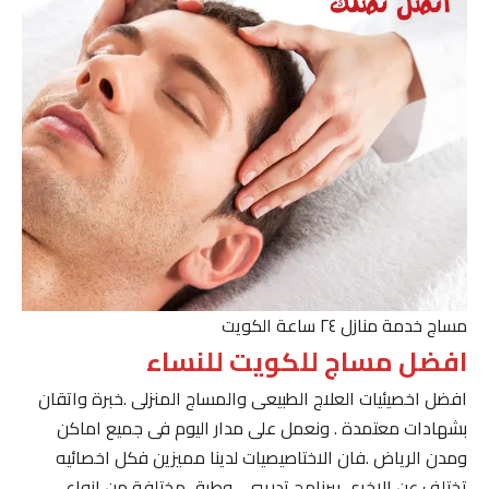
مساج خدمة منازل ٢٤ ساعة الكويت
افضل مساج للكويت للنساء
افضل اخصيئيات العلاج الطبيعى والمساج المنزلى .خبرة واتقان
بشهادات معتمدة . ونعمل على مدار اليوم فى جميع اماكن
ومدن الرياض .فان الاختاصيصيات لدينا مميزين فكل اخصائيه
تختلف عن الاخرى ببرنامج تدريبى . وطرق مختلفة من انواع