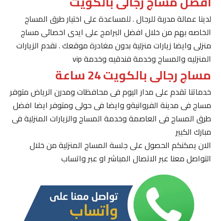
افضل مساج رجالى بالكويت
لدينا عمالة مدربة للرجال . للمساعدة على اختيار طرق المساج
الخاصه بهم من خلال افضل البرامج على ايدى اخصائى مساج
منزلى وايضا زيارات منزلية بدون مغادرة موقعك . نقدم الزيارات
المنزليه والمساج وخدمة فندقيه وخدمة vip
مساج رجالى بالكويت 24 ساعة
خدماتنا تقدم على مدار اليوم فى محافظات ومدرن الرياض متوفر
مساج فى مدينة الفروانيةو وايضا فى حولى ومتوفر ايضا افضل
طرق المساج فى العاصمة وخدمة المساج والزيارات المنزلية فى
مبارك الكبير
الان يمكنكم الحصول على جلسة المساج المنزلية من خلال
التواصل معنا عبر الاتصال المباشر او عبر واتساب