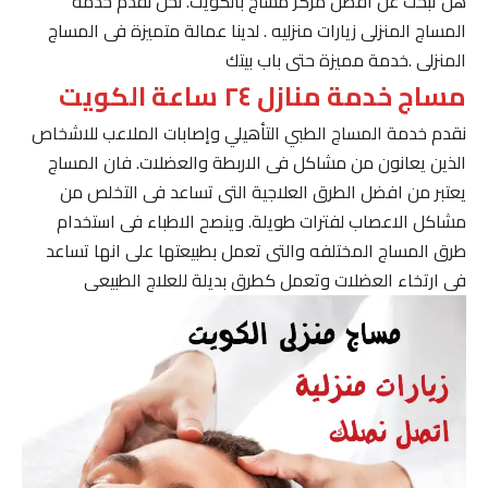
هل تبحث عن افضل مركز مساج بالكويت. نحن نقدم خدمة
المساج المنزلى زيارات منزليه . لدينا عمالة متميزة فى المساج
المنزلى .خدمة مميزة حتى باب بيتك
مساج خدمة منازل ٢٤ ساعة الكويت
نقدم خدمة المساج الطبي التأهيلي وإصابات الملاعب للاشخاص
الذين يعانون من مشاكل فى الاربطة والعضلات. فان المساج
يعتبر من افضل الطرق العلاجية التى تساعد فى التخلص من
مشاكل الاعصاب لفترات طويلة. وينصح الاطباء فى استخدام
طرق المساج المختلفه والتى تعمل بطبيعتها على انها تساعد
فى ارتخاء العضلات وتعمل كطرق بديلة للعلاج الطبيعى