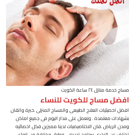
مساج خدمة منازل ٢٤ ساعة الكويت
افضل مساج للكويت للنساء
افضل اخصيئيات العلاج الطبيعى والمساج المنزلى .خبرة واتقان
بشهادات معتمدة . ونعمل على مدار اليوم فى جميع اماكن
ومدن الرياض .فان الاختاصيصيات لدينا مميزين فكل اخصائيه
تختلف عن الاخرى ببرنامج تدريبى . وطرق مختلفة من انواع