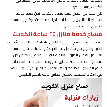
بالكويت ,مساج بالكويت للرجال 24 ساعة حولي, مساج في
الكويت ,مساج الكويت رجال
هل تبحث عن افضل مركز مساج بالكويت. نحن نقدم خدمة
المساج المنزلى زيارات منزليه . لدينا عمالة متميزة فى المساج
المنزلى .خدمة مميزة حتى باب بيتك
مساج خدمة منازل ٢٤ ساعة الكويت
نقدم خدمة المساج الطبي التأهيلي وإصابات الملاعب للاشخاص
الذين يعانون من مشاكل فى الاربطة والعضلات. فان المساج
يعتبر من افضل الطرق العلاجية التى تساعد فى التخلص من
مشاكل الاعصاب لفترات طويلة. وينصح الاطباء فى استخدام
طرق المساج المختلفه والتى تعمل بطبيعتها على انها تساعد
فى ارتخاء العضلات وتعمل كطرق بديلة للعلاج الطبيعى