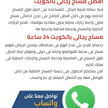
افضل مساج رجالى بالكويت
لدينا عمالة مدربة للرجال . للمساعدة على اختيار طرق المساج
الخاصه بهم من خلال افضل البرامج على ايدى اخصائى مساج
منزلى وايضا زيارات منزلية بدون مغادرة موقعك . نقدم الزيارات
المنزليه والمساج وخدمة فندقيه وخدمة vip
مساج رجالى بالكويت 24 ساعة
خدماتنا تقدم على مدار اليوم فى محافظات ومدرن الرياض متوفر
مساج فى مدينة الفروانيةو وايضا فى حولى ومتوفر ايضا افضل
طرق المساج فى العاصمة وخدمة المساج والزيارات المنزلية فى
مبارك الكبير
الان يمكنكم الحصول على جلسة المساج المنزلية من خلال
التواصل معنا عبر الاتصال المباشر او عبر واتساب