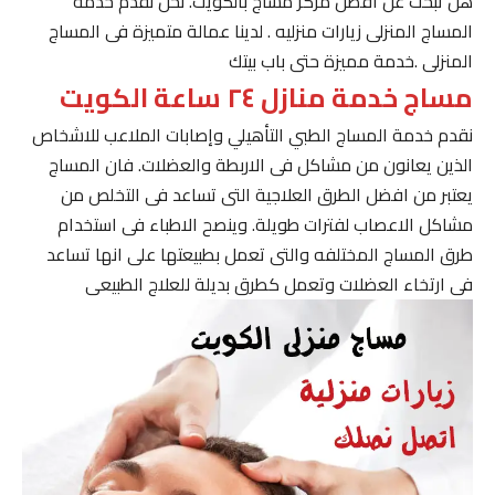
هل تبحث عن افضل مركز مساج بالكويت. نحن نقدم خدمة
المساج المنزلى زيارات منزليه . لدينا عمالة متميزة فى المساج
المنزلى .خدمة مميزة حتى باب بيتك
مساج خدمة منازل ٢٤ ساعة الكويت
نقدم خدمة المساج الطبي التأهيلي وإصابات الملاعب للاشخاص
الذين يعانون من مشاكل فى الاربطة والعضلات. فان المساج
يعتبر من افضل الطرق العلاجية التى تساعد فى التخلص من
مشاكل الاعصاب لفترات طويلة. وينصح الاطباء فى استخدام
طرق المساج المختلفه والتى تعمل بطبيعتها على انها تساعد
فى ارتخاء العضلات وتعمل كطرق بديلة للعلاج الطبيعى