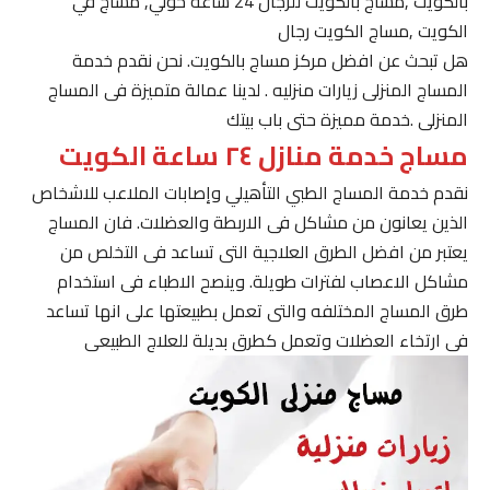
بالكويت ,مساج بالكويت للرجال 24 ساعة حولي, مساج في
الكويت ,مساج الكويت رجال
هل تبحث عن افضل مركز مساج بالكويت. نحن نقدم خدمة
المساج المنزلى زيارات منزليه . لدينا عمالة متميزة فى المساج
المنزلى .خدمة مميزة حتى باب بيتك
مساج خدمة منازل ٢٤ ساعة الكويت
نقدم خدمة المساج الطبي التأهيلي وإصابات الملاعب للاشخاص
الذين يعانون من مشاكل فى الاربطة والعضلات. فان المساج
يعتبر من افضل الطرق العلاجية التى تساعد فى التخلص من
مشاكل الاعصاب لفترات طويلة. وينصح الاطباء فى استخدام
طرق المساج المختلفه والتى تعمل بطبيعتها على انها تساعد
فى ارتخاء العضلات وتعمل كطرق بديلة للعلاج الطبيعى