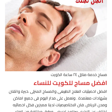
مساج خدمة منازل ٢٤ ساعة الكويت
افضل مساج للكويت للنساء
افضل اخصيئيات العلاج الطبيعى والمساج المنزلى .خبرة واتقان
بشهادات معتمدة . ونعمل على مدار اليوم فى جميع اماكن
ومدن الرياض .فان الاختاصيصيات لدينا مميزين فكل اخصائيه
تختلف عن الاخرى ببرنامج تدريبى . وطرق مختلفة من انواع