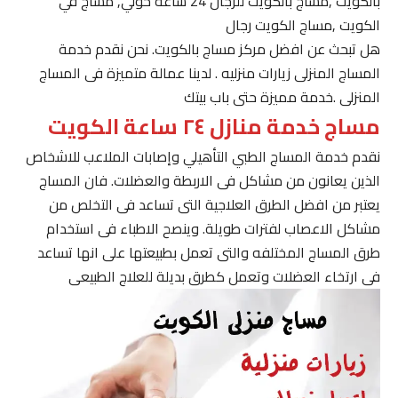
بالكويت ,مساج بالكويت للرجال 24 ساعة حولي, مساج في
الكويت ,مساج الكويت رجال
هل تبحث عن افضل مركز مساج بالكويت. نحن نقدم خدمة
المساج المنزلى زيارات منزليه . لدينا عمالة متميزة فى المساج
المنزلى .خدمة مميزة حتى باب بيتك
مساج خدمة منازل ٢٤ ساعة الكويت
نقدم خدمة المساج الطبي التأهيلي وإصابات الملاعب للاشخاص
الذين يعانون من مشاكل فى الاربطة والعضلات. فان المساج
يعتبر من افضل الطرق العلاجية التى تساعد فى التخلص من
مشاكل الاعصاب لفترات طويلة. وينصح الاطباء فى استخدام
طرق المساج المختلفه والتى تعمل بطبيعتها على انها تساعد
فى ارتخاء العضلات وتعمل كطرق بديلة للعلاج الطبيعى