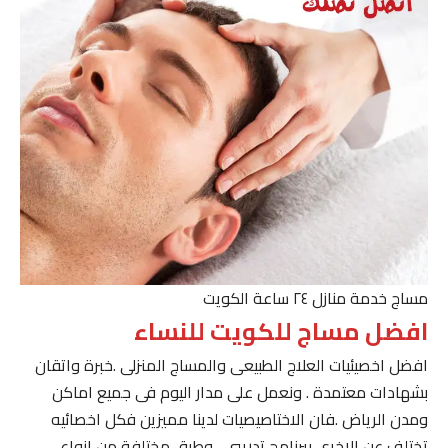
مساج خدمة منازل ٢٤ ساعة الكويت
افضل مساج للكويت للنساء
افضل اخصيئيات العلاج الطبيعى والمساج المنزلى .خبرة واتقان
بشهادات معتمدة . ونعمل على مدار اليوم فى جميع اماكن
ومدن الرياض .فان الاختاصيصيات لدينا مميزين فكل اخصائيه
تختلف عن الاخرى ببرنامج تدريبى . وطرق مختلفة من انواع