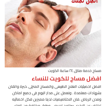
مساج خدمة منازل ٢٤ ساعة الكويت
افضل مساج للكويت للنساء
افضل اخصيئيات العلاج الطبيعى والمساج المنزلى .خبرة واتقان
بشهادات معتمدة . ونعمل على مدار اليوم فى جميع اماكن
ومدن الرياض .فان الاختاصيصيات لدينا مميزين فكل اخصائيه
تختلف عن الاخرى ببرنامج تدريبى . وطرق مختلفة من انواع