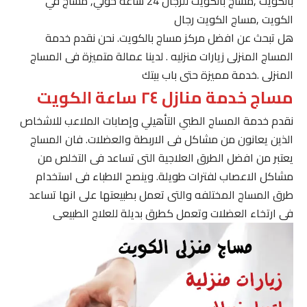
بالكويت ,مساج بالكويت للرجال 24 ساعة حولي, مساج في
الكويت ,مساج الكويت رجال
هل تبحث عن افضل مركز مساج بالكويت. نحن نقدم خدمة
المساج المنزلى زيارات منزليه . لدينا عمالة متميزة فى المساج
المنزلى .خدمة مميزة حتى باب بيتك
مساج خدمة منازل ٢٤ ساعة الكويت
نقدم خدمة المساج الطبي التأهيلي وإصابات الملاعب للاشخاص
الذين يعانون من مشاكل فى الاربطة والعضلات. فان المساج
يعتبر من افضل الطرق العلاجية التى تساعد فى التخلص من
مشاكل الاعصاب لفترات طويلة. وينصح الاطباء فى استخدام
طرق المساج المختلفه والتى تعمل بطبيعتها على انها تساعد
فى ارتخاء العضلات وتعمل كطرق بديلة للعلاج الطبيعى