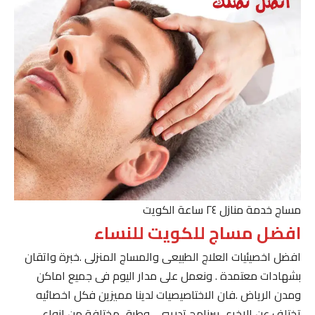
مساج خدمة منازل ٢٤ ساعة الكويت
افضل مساج للكويت للنساء
افضل اخصيئيات العلاج الطبيعى والمساج المنزلى .خبرة واتقان
بشهادات معتمدة . ونعمل على مدار اليوم فى جميع اماكن
ومدن الرياض .فان الاختاصيصيات لدينا مميزين فكل اخصائيه
تختلف عن الاخرى ببرنامج تدريبى . وطرق مختلفة من انواع