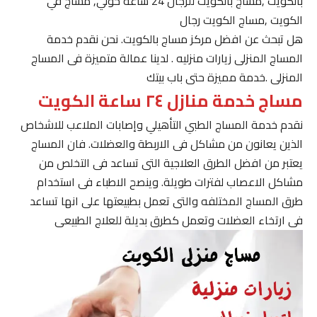
بالكويت ,مساج بالكويت للرجال 24 ساعة حولي, مساج في
الكويت ,مساج الكويت رجال
هل تبحث عن افضل مركز مساج بالكويت. نحن نقدم خدمة
المساج المنزلى زيارات منزليه . لدينا عمالة متميزة فى المساج
المنزلى .خدمة مميزة حتى باب بيتك
مساج خدمة منازل ٢٤ ساعة الكويت
نقدم خدمة المساج الطبي التأهيلي وإصابات الملاعب للاشخاص
الذين يعانون من مشاكل فى الاربطة والعضلات. فان المساج
يعتبر من افضل الطرق العلاجية التى تساعد فى التخلص من
مشاكل الاعصاب لفترات طويلة. وينصح الاطباء فى استخدام
طرق المساج المختلفه والتى تعمل بطبيعتها على انها تساعد
فى ارتخاء العضلات وتعمل كطرق بديلة للعلاج الطبيعى