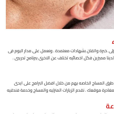
لى .خبرة واتقان بشهادات معتمدة . ونعمل على مدار اليوم فى
ينا مميزين فكل اخصائيه تختلف عن الاخرى ببرنامج تدريبى .
يار طرق المساج الخاصه بهم من خلال افضل البرامج على ايدى
مغادرة موقعك . نقدم الزيارات المنزليه والمساج وخدمة فندقيه