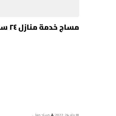
مساج خدمة منازل ٢٤ ساعة الكويت
📅 يناير 24, 2022
|
👤 مساج منزلي