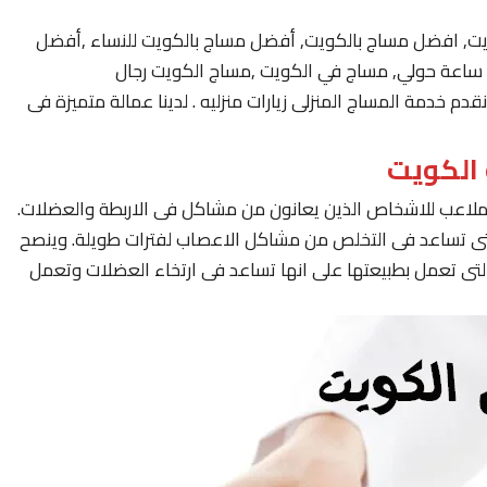
يت, افضل مساج بالكويت, أفضل مساج بالكويت للنساء ,أفضل
 خدمة المساج المنزلى زيارات منزليه . لدينا عمالة متميزة فى
لملاعب للاشخاص الذين يعانون من مشاكل فى الاربطة والعضلات.
لتى تساعد فى التخلص من مشاكل الاعصاب لفترات طويلة. وينصح
لتى تعمل بطبيعتها على انها تساعد فى ارتخاء العضلات وتعمل