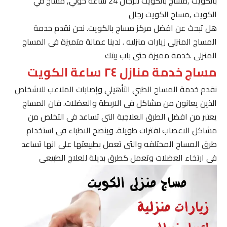
بالكويت ,مساج بالكويت للرجال 24 ساعة حولي, مساج في
الكويت ,مساج الكويت رجال
هل تبحث عن افضل مركز مساج بالكويت. نحن نقدم خدمة
المساج المنزلى زيارات منزليه . لدينا عمالة متميزة فى المساج
المنزلى .خدمة مميزة حتى باب بيتك
مساج خدمة منازل ٢٤ ساعة الكويت
نقدم خدمة المساج الطبي التأهيلي وإصابات الملاعب للاشخاص
الذين يعانون من مشاكل فى الاربطة والعضلات. فان المساج
يعتبر من افضل الطرق العلاجية التى تساعد فى التخلص من
مشاكل الاعصاب لفترات طويلة. وينصح الاطباء فى استخدام
طرق المساج المختلفه والتى تعمل بطبيعتها على انها تساعد
فى ارتخاء العضلات وتعمل كطرق بديلة للعلاج الطبيعى