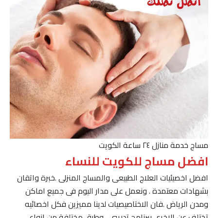
مساج خدمة منازل ٢٤ ساعة الكويت
افضل مساج للكويت للنساء
افضل اخصيئيات العلاج الطبيعى والمساج المنزلى .خبرة واتقان
بشهادات معتمدة . ونعمل على مدار اليوم فى جميع اماكن
ومدن الرياض .فان الاختاصيصيات لدينا مميزين فكل اخصائيه
تختلف عن الاخرى ببرنامج تدريبى . وطرق مختلفة من انواع