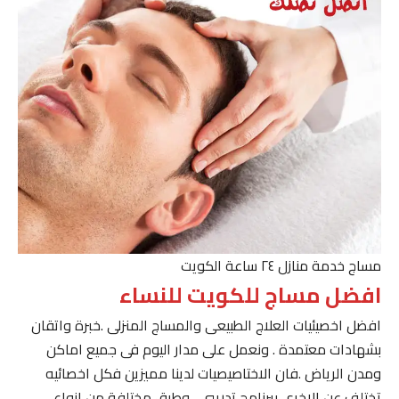
مساج خدمة منازل ٢٤ ساعة الكويت
افضل مساج للكويت للنساء
افضل اخصيئيات العلاج الطبيعى والمساج المنزلى .خبرة واتقان
بشهادات معتمدة . ونعمل على مدار اليوم فى جميع اماكن
ومدن الرياض .فان الاختاصيصيات لدينا مميزين فكل اخصائيه
تختلف عن الاخرى ببرنامج تدريبى . وطرق مختلفة من انواع