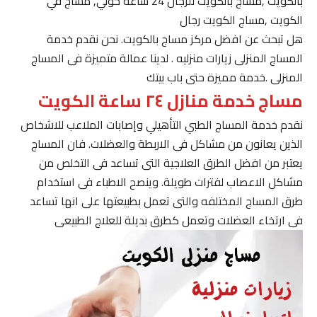
بالكويت ,مساج بالكويت للرجال 24 ساعة حولي, مساج في
الكويت ,مساج الكويت رجال
هل تبحث عن افضل مركز مساج بالكويت. نحن نقدم خدمة
المساج المنزلى زيارات منزليه . لدينا عمالة متميزة فى المساج
المنزلى .خدمة مميزة حتى باب بيتك
مساج خدمة منازل ٢٤ ساعة الكويت
نقدم خدمة المساج الطبي التأهيلي وإصابات الملاعب للاشخاص
الذين يعانون من مشاكل فى الاربطة والعضلات. فان المساج
يعتبر من افضل الطرق العلاجية التى تساعد فى التخلص من
مشاكل الاعصاب لفترات طويلة. وينصح الاطباء فى استخدام
طرق المساج المختلفه والتى تعمل بطبيعتها على انها تساعد
فى ارتخاء العضلات وتعمل كطرق بديلة للعلاج الطبيعى