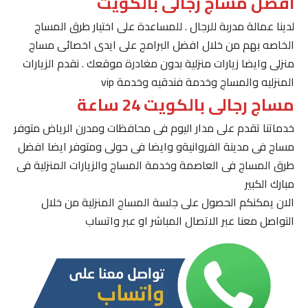
افضل مساج رجالى بالكويت
لدينا عمالة مدربة للرجال . للمساعدة على اختيار طرق المساج
الخاصه بهم من خلال افضل البرامج على ايدى اخصائى مساج
منزلى وايضا زيارات منزلية بدون مغادرة موقعك . نقدم الزيارات
المنزليه والمساج وخدمة فندقيه وخدمة vip
مساج رجالى بالكويت 24 ساعة
خدماتنا تقدم على مدار اليوم فى محافظات ومدرن الرياض متوفر
مساج فى مدينة الفروانيةو وايضا فى حولى ومتوفر ايضا افضل
طرق المساج فى العاصمة وخدمة المساج والزيارات المنزلية فى
مبارك الكبير
الان يمكنكم الحصول على جلسة المساج المنزلية من خلال
التواصل معنا عبر الاتصال المباشر او عبر واتساب