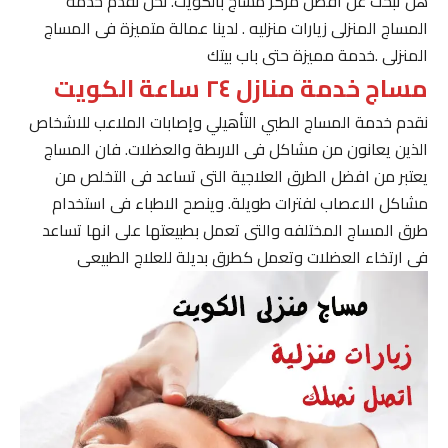
هل تبحث عن افضل مركز مساج بالكويت. نحن نقدم خدمة
المساج المنزلى زيارات منزليه . لدينا عمالة متميزة فى المساج
المنزلى .خدمة مميزة حتى باب بيتك
مساج خدمة منازل ٢٤ ساعة الكويت
نقدم خدمة المساج الطبي التأهيلي وإصابات الملاعب للاشخاص
الذين يعانون من مشاكل فى الاربطة والعضلات. فان المساج
يعتبر من افضل الطرق العلاجية التى تساعد فى التخلص من
مشاكل الاعصاب لفترات طويلة. وينصح الاطباء فى استخدام
طرق المساج المختلفه والتى تعمل بطبيعتها على انها تساعد
فى ارتخاء العضلات وتعمل كطرق بديلة للعلاج الطبيعى