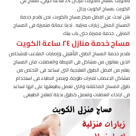
بالكويت ,مساج بالكويت للرجال 24 ساعة حولي, مساج في
الكويت ,مساج الكويت رجال
هل تبحث عن افضل مركز مساج بالكويت. نحن نقدم خدمة
المساج المنزلى زيارات منزليه . لدينا عمالة متميزة فى المساج
المنزلى .خدمة مميزة حتى باب بيتك
مساج خدمة منازل ٢٤ ساعة الكويت
نقدم خدمة المساج الطبي التأهيلي وإصابات الملاعب للاشخاص
الذين يعانون من مشاكل فى الاربطة والعضلات. فان المساج
يعتبر من افضل الطرق العلاجية التى تساعد فى التخلص من
مشاكل الاعصاب لفترات طويلة. وينصح الاطباء فى استخدام
طرق المساج المختلفه والتى تعمل بطبيعتها على انها تساعد
فى ارتخاء العضلات وتعمل كطرق بديلة للعلاج الطبيعى