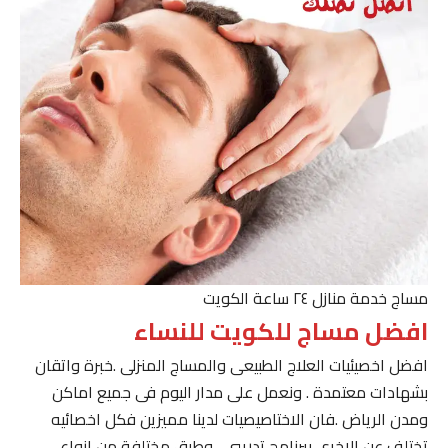
مساج خدمة منازل ٢٤ ساعة الكويت
افضل مساج للكويت للنساء
افضل اخصيئيات العلاج الطبيعى والمساج المنزلى .خبرة واتقان
بشهادات معتمدة . ونعمل على مدار اليوم فى جميع اماكن
ومدن الرياض .فان الاختاصيصيات لدينا مميزين فكل اخصائيه
تختلف عن الاخرى ببرنامج تدريبى . وطرق مختلفة من انواع