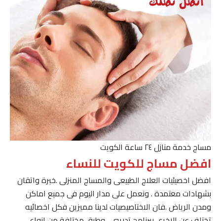
مساج خدمة منازل ٢٤ ساعة الكويت
افضل مساج للكويت للنساء
افضل اخصيئيات العلاج الطبيعى والمساج المنزلى .خبرة واتقان
بشهادات معتمدة . ونعمل على مدار اليوم فى جميع اماكن
ومدن الرياض .فان الاختاصيصيات لدينا مميزين فكل اخصائيه
تختلف عن الاخرى ببرنامج تدريبى . وطرق مختلفة من انواع