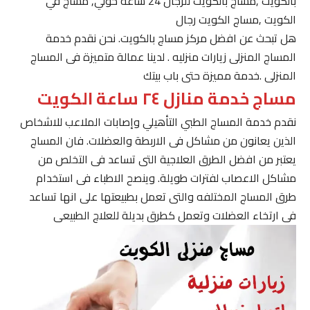
بالكويت ,مساج بالكويت للرجال 24 ساعة حولي, مساج في
الكويت ,مساج الكويت رجال
هل تبحث عن افضل مركز مساج بالكويت. نحن نقدم خدمة
المساج المنزلى زيارات منزليه . لدينا عمالة متميزة فى المساج
المنزلى .خدمة مميزة حتى باب بيتك
مساج خدمة منازل ٢٤ ساعة الكويت
نقدم خدمة المساج الطبي التأهيلي وإصابات الملاعب للاشخاص
الذين يعانون من مشاكل فى الاربطة والعضلات. فان المساج
يعتبر من افضل الطرق العلاجية التى تساعد فى التخلص من
مشاكل الاعصاب لفترات طويلة. وينصح الاطباء فى استخدام
طرق المساج المختلفه والتى تعمل بطبيعتها على انها تساعد
فى ارتخاء العضلات وتعمل كطرق بديلة للعلاج الطبيعى