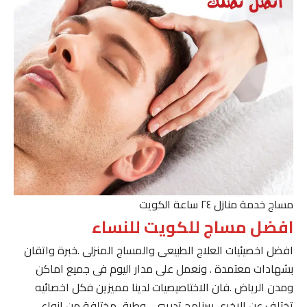
مساج خدمة منازل ٢٤ ساعة الكويت
افضل مساج للكويت للنساء
افضل اخصيئيات العلاج الطبيعى والمساج المنزلى .خبرة واتقان
بشهادات معتمدة . ونعمل على مدار اليوم فى جميع اماكن
ومدن الرياض .فان الاختاصيصيات لدينا مميزين فكل اخصائيه
تختلف عن الاخرى ببرنامج تدريبى . وطرق مختلفة من انواع