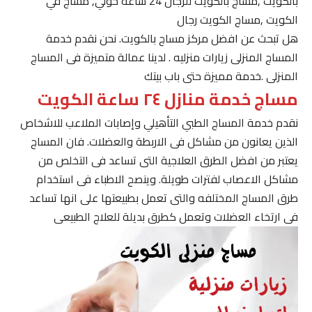
بالكويت ,مساج بالكويت للرجال 24 ساعة حولي, مساج في
الكويت ,مساج الكويت رجال
هل تبحث عن افضل مركز مساج بالكويت. نحن نقدم خدمة
المساج المنزلى زيارات منزليه . لدينا عمالة متميزة فى المساج
المنزلى .خدمة مميزة حتى باب بيتك
مساج خدمة منازل ٢٤ ساعة الكويت
نقدم خدمة المساج الطبي التأهيلي وإصابات الملاعب للاشخاص
الذين يعانون من مشاكل فى الاربطة والعضلات. فان المساج
يعتبر من افضل الطرق العلاجية التى تساعد فى التخلص من
مشاكل الاعصاب لفترات طويلة. وينصح الاطباء فى استخدام
طرق المساج المختلفه والتى تعمل بطبيعتها على انها تساعد
فى ارتخاء العضلات وتعمل كطرق بديلة للعلاج الطبيعى