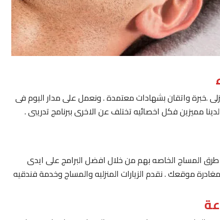
لى .خبرة واتقان بشهادات معتمدة . ونعمل على مدار اليوم فى
ينا مميزين فكل اخصائيه تختلف عن الاخرى ببرنامج تدريبى .
يار طرق المساج الخاصه بهم من خلال افضل البرامج على ايدى
مغادرة موقعك . نقدم الزيارات المنزليه والمساج وخدمة فندقيه