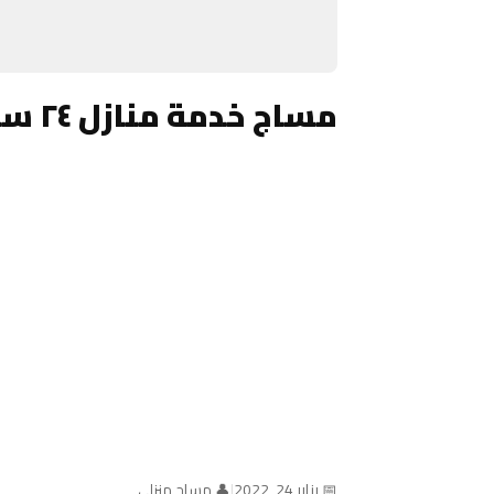
مساج خدمة منازل ٢٤ ساعة الكويت
📅 يناير 24, 2022
|
👤 مساج منزلي