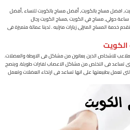
يت, افضل مساج بالكويت, أفضل مساج بالكويت للنساء ,أفضل
 خدمة المساج المنزلى زيارات منزليه . لدينا عمالة متميزة فى
لملاعب للاشخاص الذين يعانون من مشاكل فى الاربطة والعضلات.
لتى تساعد فى التخلص من مشاكل الاعصاب لفترات طويلة. وينصح
لتى تعمل بطبيعتها على انها تساعد فى ارتخاء العضلات وتعمل