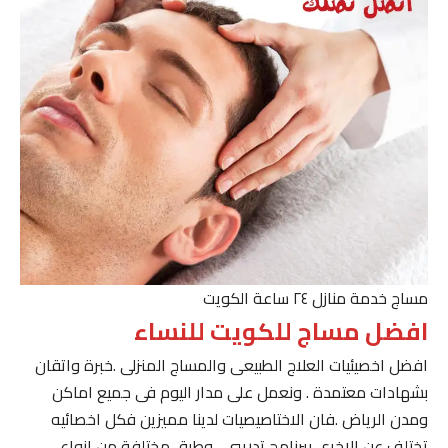
مساج خدمة منازل ٢٤ ساعة الكويت
افضل مساج للكويت للنساء
افضل اخصيئيات العلاج الطبيعى والمساج المنزلى .خبرة واتقان
بشهادات معتمدة . ونعمل على مدار اليوم فى جميع اماكن
ومدن الرياض .فان الاختاصيصيات لدينا مميزين فكل اخصائيه
تختلف عن الاخرى ببرنامج تدريبى . وطرق مختلفة من انواع