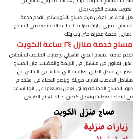
بالكويت ,مساج بالكويت للرجال 24 ساعة حولي, مساج في
الكويت ,مساج الكويت رجال
هل تبحث عن افضل مركز مساج بالكويت. نحن نقدم خدمة
المساج المنزلى زيارات منزليه . لدينا عمالة متميزة فى المساج
المنزلى .خدمة مميزة حتى باب بيتك
مساج خدمة منازل ٢٤ ساعة الكويت
نقدم خدمة المساج الطبي التأهيلي وإصابات الملاعب للاشخاص
الذين يعانون من مشاكل فى الاربطة والعضلات. فان المساج
يعتبر من افضل الطرق العلاجية التى تساعد فى التخلص من
مشاكل الاعصاب لفترات طويلة. وينصح الاطباء فى استخدام
طرق المساج المختلفه والتى تعمل بطبيعتها على انها تساعد
فى ارتخاء العضلات وتعمل كطرق بديلة للعلاج الطبيعى