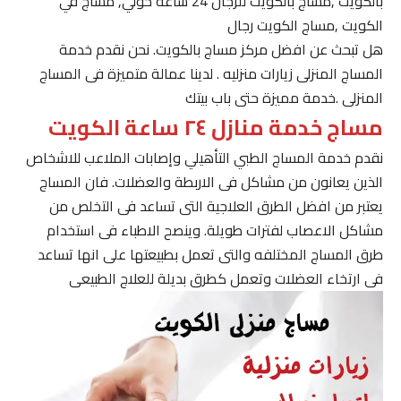
بالكويت ,مساج بالكويت للرجال 24 ساعة حولي, مساج في
الكويت ,مساج الكويت رجال
هل تبحث عن افضل مركز مساج بالكويت. نحن نقدم خدمة
المساج المنزلى زيارات منزليه . لدينا عمالة متميزة فى المساج
المنزلى .خدمة مميزة حتى باب بيتك
مساج خدمة منازل ٢٤ ساعة الكويت
نقدم خدمة المساج الطبي التأهيلي وإصابات الملاعب للاشخاص
الذين يعانون من مشاكل فى الاربطة والعضلات. فان المساج
يعتبر من افضل الطرق العلاجية التى تساعد فى التخلص من
مشاكل الاعصاب لفترات طويلة. وينصح الاطباء فى استخدام
طرق المساج المختلفه والتى تعمل بطبيعتها على انها تساعد
فى ارتخاء العضلات وتعمل كطرق بديلة للعلاج الطبيعى