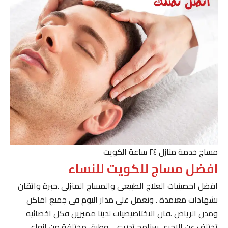
مساج خدمة منازل ٢٤ ساعة الكويت
افضل مساج للكويت للنساء
افضل اخصيئيات العلاج الطبيعى والمساج المنزلى .خبرة واتقان
بشهادات معتمدة . ونعمل على مدار اليوم فى جميع اماكن
ومدن الرياض .فان الاختاصيصيات لدينا مميزين فكل اخصائيه
تختلف عن الاخرى ببرنامج تدريبى . وطرق مختلفة من انواع