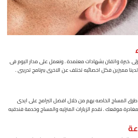
لى .خبرة واتقان بشهادات معتمدة . ونعمل على مدار اليوم فى
ينا مميزين فكل اخصائيه تختلف عن الاخرى ببرنامج تدريبى .
يار طرق المساج الخاصه بهم من خلال افضل البرامج على ايدى
مغادرة موقعك . نقدم الزيارات المنزليه والمساج وخدمة فندقيه