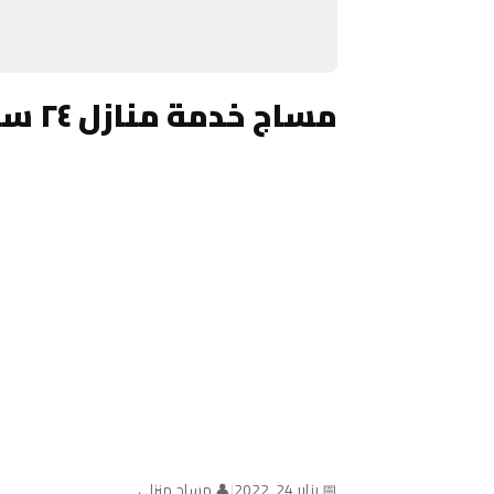
مساج خدمة منازل ٢٤ ساعة الكويت
📅 يناير 24, 2022
|
👤 مساج منزلي