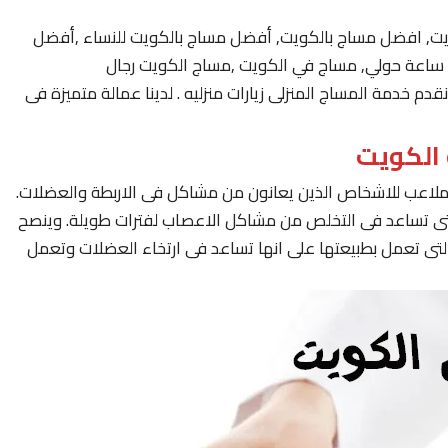
يت, افضل مساج بالكويت, أفضل مساج بالكويت للنساء ,أفضل
 خدمة المساج المنزلى زيارات منزليه . لدينا عمالة متميزة فى
لملاعب للاشخاص الذين يعانون من مشاكل فى الاربطة والعضلات.
لتى تساعد فى التخلص من مشاكل الاعصاب لفترات طويلة. وينصح
لتى تعمل بطبيعتها على انها تساعد فى ارتخاء العضلات وتعمل