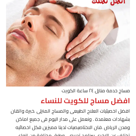
مساج خدمة منازل ٢٤ ساعة الكويت
افضل مساج للكويت للنساء
افضل اخصيئيات العلاج الطبيعى والمساج المنزلى .خبرة واتقان
بشهادات معتمدة . ونعمل على مدار اليوم فى جميع اماكن
ومدن الرياض .فان الاختاصيصيات لدينا مميزين فكل اخصائيه
تختلف عن الاخرى ببرنامج تدريبى . وطرق مختلفة من انواع