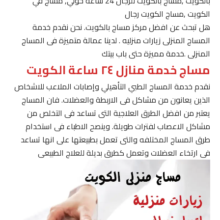
بالكويت ,مساج بالكويت للرجال 24 ساعة حولي, مساج في
الكويت ,مساج الكويت رجال
هل تبحث عن افضل مركز مساج بالكويت. نحن نقدم خدمة
المساج المنزلى زيارات منزليه . لدينا عمالة متميزة فى المساج
المنزلى .خدمة مميزة حتى باب بيتك
مساج خدمة منازل ٢٤ ساعة الكويت
نقدم خدمة المساج الطبي التأهيلي وإصابات الملاعب للاشخاص
الذين يعانون من مشاكل فى الاربطة والعضلات. فان المساج
يعتبر من افضل الطرق العلاجية التى تساعد فى التخلص من
مشاكل الاعصاب لفترات طويلة. وينصح الاطباء فى استخدام
طرق المساج المختلفه والتى تعمل بطبيعتها على انها تساعد
فى ارتخاء العضلات وتعمل كطرق بديلة للعلاج الطبيعى