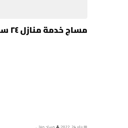
مساج خدمة منازل ٢٤ ساعة الكويت
📅 يناير 24, 2022
|
👤 مساج منزلي