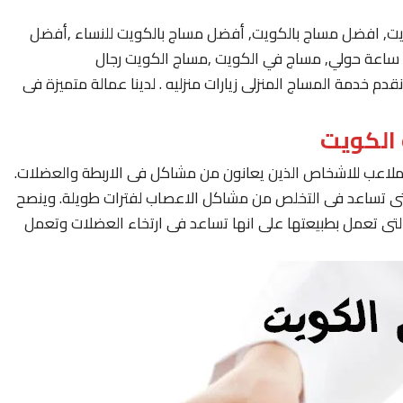
يت, افضل مساج بالكويت, أفضل مساج بالكويت للنساء ,أفضل
 خدمة المساج المنزلى زيارات منزليه . لدينا عمالة متميزة فى
لملاعب للاشخاص الذين يعانون من مشاكل فى الاربطة والعضلات.
لتى تساعد فى التخلص من مشاكل الاعصاب لفترات طويلة. وينصح
لتى تعمل بطبيعتها على انها تساعد فى ارتخاء العضلات وتعمل