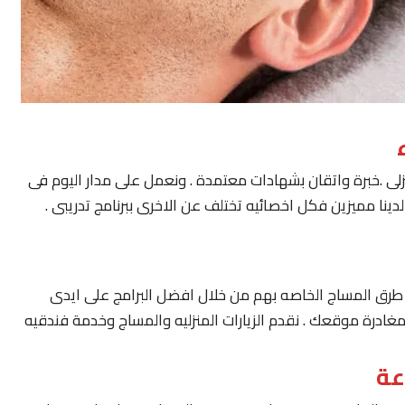
لى .خبرة واتقان بشهادات معتمدة . ونعمل على مدار اليوم فى
ينا مميزين فكل اخصائيه تختلف عن الاخرى ببرنامج تدريبى .
يار طرق المساج الخاصه بهم من خلال افضل البرامج على ايدى
مغادرة موقعك . نقدم الزيارات المنزليه والمساج وخدمة فندقيه