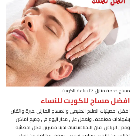
مساج خدمة منازل ٢٤ ساعة الكويت
افضل مساج للكويت للنساء
افضل اخصيئيات العلاج الطبيعى والمساج المنزلى .خبرة واتقان
بشهادات معتمدة . ونعمل على مدار اليوم فى جميع اماكن
ومدن الرياض .فان الاختاصيصيات لدينا مميزين فكل اخصائيه
تختلف عن الاخرى ببرنامج تدريبى . وطرق مختلفة من انواع