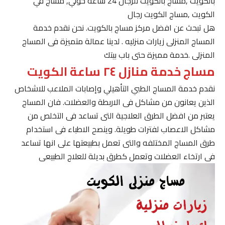
بالكويت ,مساج بالكويت للرجال 24 ساعة حولي, مساج في
الكويت ,مساج الكويت رجال
هل تبحث عن افضل مركز مساج بالكويت. نحن نقدم خدمة
المساج المنزلى زيارات منزليه . لدينا عمالة متميزة فى المساج
المنزلى .خدمة مميزة حتى باب بيتك
مساج خدمة منازل ٢٤ ساعة الكويت
نقدم خدمة المساج الطبي التأهيلي وإصابات الملاعب للاشخاص
الذين يعانون من مشاكل فى الاربطة والعضلات. فان المساج
يعتبر من افضل الطرق العلاجية التى تساعد فى التخلص من
مشاكل الاعصاب لفترات طويلة. وينصح الاطباء فى استخدام
طرق المساج المختلفه والتى تعمل بطبيعتها على انها تساعد
فى ارتخاء العضلات وتعمل كطرق بديلة للعلاج الطبيعى