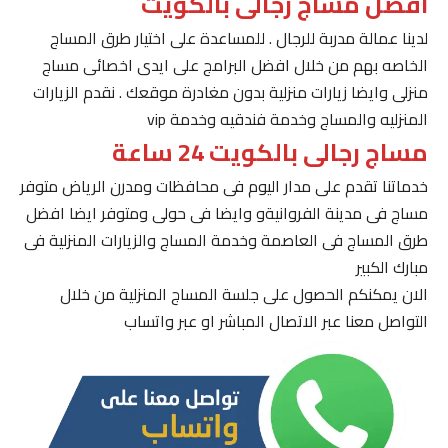
افضل مساج رجالى بالكويت
لدينا عمالة مدربة للرجال . للمساعدة على اختيار طرق المساج
الخاصه بهم من خلال افضل البرامج على ايدى اخصائى مساج
منزلى وايضا زيارات منزلية بدون مغادرة موقعك . نقدم الزيارات
المنزليه والمساج وخدمة فندقيه وخدمة vip
مساج رجالى بالكويت 24 ساعة
خدماتنا تقدم على مدار اليوم فى محافظات ومدرن الرياض متوفر
مساج فى مدينة الفروانيةو وايضا فى حولى ومتوفر ايضا افضل
طرق المساج فى العاصمة وخدمة المساج والزيارات المنزلية فى
مبارك الكبير
الان يمكنكم الحصول على جلسة المساج المنزلية من خلال
التواصل معنا عبر الاتصال المباشر او عبر واتساب