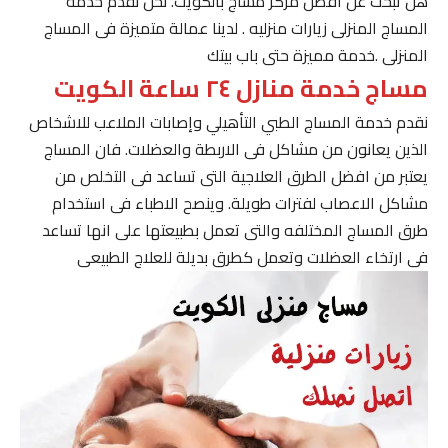
هل تبحث عن افضل مركز مساج بالكويت. نحن نقدم خدمة
المساج المنزلى زيارات منزليه . لدينا عمالة متميزة فى المساج
المنزلى .خدمة مميزة حتى باب بيتك
مساج خدمة منازل ٢٤ ساعة الكويت
نقدم خدمة المساج الطبي التأهيلي وإصابات الملاعب للاشخاص
الذين يعانون من مشاكل فى الاربطة والعضلات. فان المساج
يعتبر من افضل الطرق العلاجية التى تساعد فى التخلص من
مشاكل الاعصاب لفترات طويلة. وينصح الاطباء فى استخدام
طرق المساج المختلفه والتى تعمل بطبيعتها على انها تساعد
فى ارتخاء العضلات وتعمل كطرق بديلة للعلاج الطبيعى