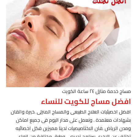
مساج خدمة منازل ٢٤ ساعة الكويت
افضل مساج للكويت للنساء
افضل اخصيئيات العلاج الطبيعى والمساج المنزلى .خبرة واتقان
بشهادات معتمدة . ونعمل على مدار اليوم فى جميع اماكن
ومدن الرياض .فان الاختاصيصيات لدينا مميزين فكل اخصائيه
تختلف عن الاخرى ببرنامج تدريبى . وطرق مختلفة من انواع