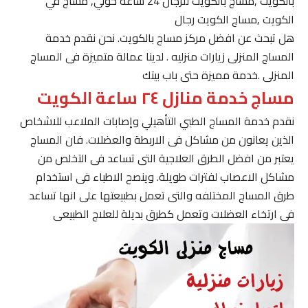
بالكويت ,مساج بالكويت للرجال 24 ساعة حولي, مساج في
الكويت ,مساج الكويت رجال
هل تبحث عن افضل مركز مساج بالكويت. نحن نقدم خدمة
المساج المنزلى زيارات منزليه . لدينا عمالة متميزة فى المساج
المنزلى .خدمة مميزة حتى باب بيتك
مساج خدمة منازل ٢٤ ساعة الكويت
نقدم خدمة المساج الطبي التأهيلي وإصابات الملاعب للاشخاص
الذين يعانون من مشاكل فى الاربطة والعضلات. فان المساج
يعتبر من افضل الطرق العلاجية التى تساعد فى التخلص من
مشاكل الاعصاب لفترات طويلة. وينصح الاطباء فى استخدام
طرق المساج المختلفه والتى تعمل بطبيعتها على انها تساعد
فى ارتخاء العضلات وتعمل كطرق بديلة للعلاج الطبيعى