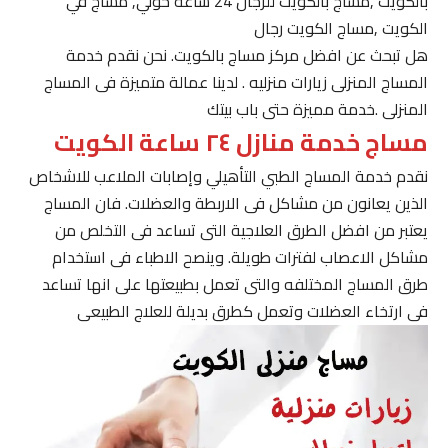
بالكويت ,مساج بالكويت للرجال 24 ساعة حولي, مساج في
الكويت ,مساج الكويت رجال
هل تبحث عن افضل مركز مساج بالكويت. نحن نقدم خدمة
المساج المنزلى زيارات منزليه . لدينا عمالة متميزة فى المساج
المنزلى .خدمة مميزة حتى باب بيتك
مساج خدمة منازل ٢٤ ساعة الكويت
نقدم خدمة المساج الطبي التأهيلي وإصابات الملاعب للاشخاص
الذين يعانون من مشاكل فى الاربطة والعضلات. فان المساج
يعتبر من افضل الطرق العلاجية التى تساعد فى التخلص من
مشاكل الاعصاب لفترات طويلة. وينصح الاطباء فى استخدام
طرق المساج المختلفه والتى تعمل بطبيعتها على انها تساعد
فى ارتخاء العضلات وتعمل كطرق بديلة للعلاج الطبيعى