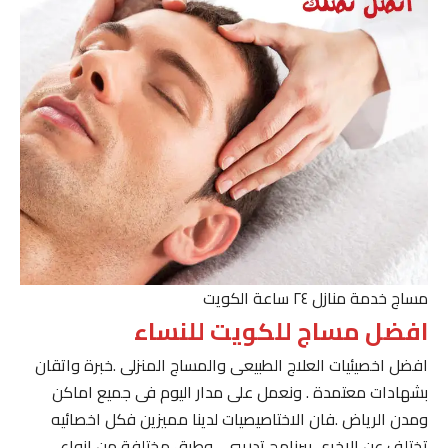
مساج خدمة منازل ٢٤ ساعة الكويت
افضل مساج للكويت للنساء
افضل اخصيئيات العلاج الطبيعى والمساج المنزلى .خبرة واتقان
بشهادات معتمدة . ونعمل على مدار اليوم فى جميع اماكن
ومدن الرياض .فان الاختاصيصيات لدينا مميزين فكل اخصائيه
تختلف عن الاخرى ببرنامج تدريبى . وطرق مختلفة من انواع