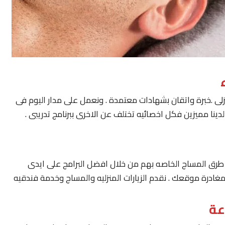
لى .خبرة واتقان بشهادات معتمدة . ونعمل على مدار اليوم فى
ينا مميزين فكل اخصائيه تختلف عن الاخرى ببرنامج تدريبى .
يار طرق المساج الخاصه بهم من خلال افضل البرامج على ايدى
مغادرة موقعك . نقدم الزيارات المنزليه والمساج وخدمة فندقيه