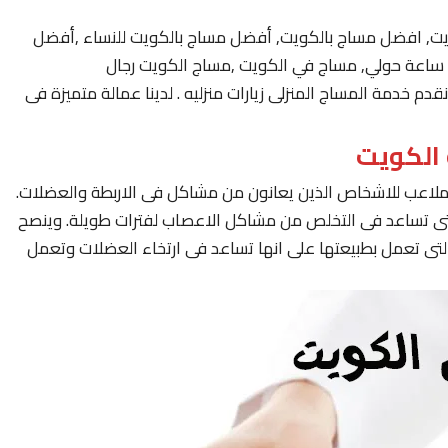
يت, افضل مساج بالكويت, أفضل مساج بالكويت للنساء ,أفضل
 خدمة المساج المنزلى زيارات منزليه . لدينا عمالة متميزة فى
لملاعب للاشخاص الذين يعانون من مشاكل فى الاربطة والعضلات.
لتى تساعد فى التخلص من مشاكل الاعصاب لفترات طويلة. وينصح
لتى تعمل بطبيعتها على انها تساعد فى ارتخاء العضلات وتعمل