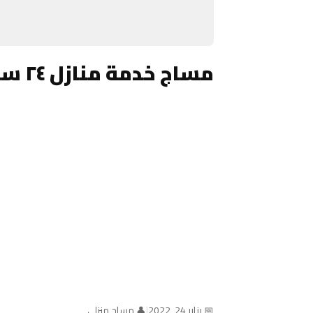
مساج خدمة منازل ٢٤ ساعة الكويت
📅 يناير 24, 2022
|
👤 مساج منزلي