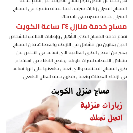
هل تبحث عن افضل مركز مساج بالكويت. نحن نقدم خدمة
المساج المنزلى زيارات منزليه . لدينا عمالة متميزة فى المساج
المنزلى .خدمة مميزة حتى باب بيتك
مساج خدمة منازل ٢٤ ساعة الكويت
نقدم خدمة المساج الطبي التأهيلي وإصابات الملاعب للاشخاص
الذين يعانون من مشاكل فى الاربطة والعضلات. فان المساج
يعتبر من افضل الطرق العلاجية التى تساعد فى التخلص من
مشاكل الاعصاب لفترات طويلة. وينصح الاطباء فى استخدام
طرق المساج المختلفه والتى تعمل بطبيعتها على انها تساعد
فى ارتخاء العضلات وتعمل كطرق بديلة للعلاج الطبيعى