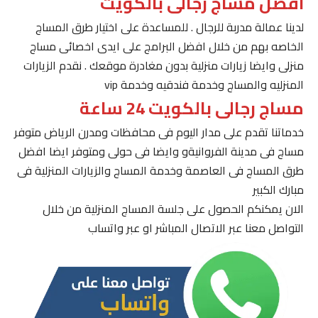
افضل مساج رجالى بالكويت
لدينا عمالة مدربة للرجال . للمساعدة على اختيار طرق المساج
الخاصه بهم من خلال افضل البرامج على ايدى اخصائى مساج
منزلى وايضا زيارات منزلية بدون مغادرة موقعك . نقدم الزيارات
المنزليه والمساج وخدمة فندقيه وخدمة vip
مساج رجالى بالكويت 24 ساعة
خدماتنا تقدم على مدار اليوم فى محافظات ومدرن الرياض متوفر
مساج فى مدينة الفروانيةو وايضا فى حولى ومتوفر ايضا افضل
طرق المساج فى العاصمة وخدمة المساج والزيارات المنزلية فى
مبارك الكبير
الان يمكنكم الحصول على جلسة المساج المنزلية من خلال
التواصل معنا عبر الاتصال المباشر او عبر واتساب