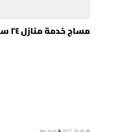
مساج خدمة منازل ٢٤ ساعة الكويت
📅 يناير 24, 2022
|
👤 مساج منزلي