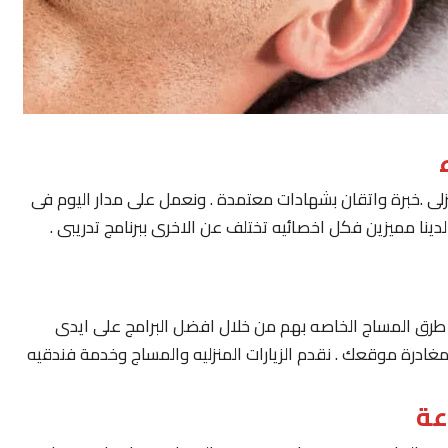
لى .خبرة واتقان بشهادات معتمدة . ونعمل على مدار اليوم فى
ينا مميزين فكل اخصائيه تختلف عن الاخرى ببرنامج تدريبى .
يار طرق المساج الخاصه بهم من خلال افضل البرامج على ايدى
مغادرة موقعك . نقدم الزيارات المنزليه والمساج وخدمة فندقيه