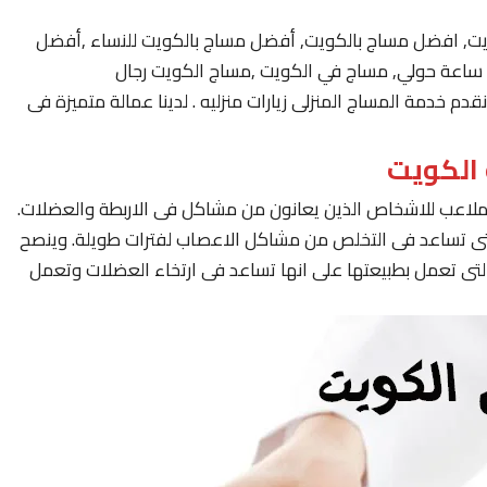
يت, افضل مساج بالكويت, أفضل مساج بالكويت للنساء ,أفضل
 خدمة المساج المنزلى زيارات منزليه . لدينا عمالة متميزة فى
لملاعب للاشخاص الذين يعانون من مشاكل فى الاربطة والعضلات.
لتى تساعد فى التخلص من مشاكل الاعصاب لفترات طويلة. وينصح
لتى تعمل بطبيعتها على انها تساعد فى ارتخاء العضلات وتعمل