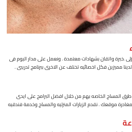
لى .خبرة واتقان بشهادات معتمدة . ونعمل على مدار اليوم فى
ينا مميزين فكل اخصائيه تختلف عن الاخرى ببرنامج تدريبى .
يار طرق المساج الخاصه بهم من خلال افضل البرامج على ايدى
مغادرة موقعك . نقدم الزيارات المنزليه والمساج وخدمة فندقيه