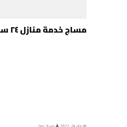
مساج خدمة منازل ٢٤ ساعة الكويت
📅 يناير 24, 2022
|
👤 مساج منزلي