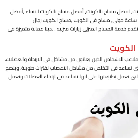
يت, افضل مساج بالكويت, أفضل مساج بالكويت للنساء ,أفضل
 خدمة المساج المنزلى زيارات منزليه . لدينا عمالة متميزة فى
لملاعب للاشخاص الذين يعانون من مشاكل فى الاربطة والعضلات.
لتى تساعد فى التخلص من مشاكل الاعصاب لفترات طويلة. وينصح
لتى تعمل بطبيعتها على انها تساعد فى ارتخاء العضلات وتعمل