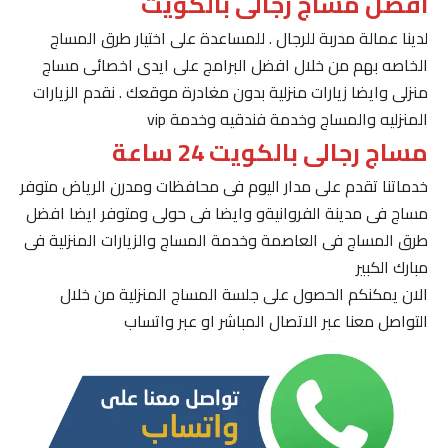
افضل مساج رجالى بالكويت
لدينا عمالة مدربة للرجال . للمساعدة على اختيار طرق المساج
الخاصه بهم من خلال افضل البرامج على ايدى اخصائى مساج
منزلى وايضا زيارات منزلية بدون مغادرة موقعك . نقدم الزيارات
المنزليه والمساج وخدمة فندقيه وخدمة vip
مساج رجالى بالكويت 24 ساعة
خدماتنا تقدم على مدار اليوم فى محافظات ومدرن الرياض متوفر
مساج فى مدينة الفروانيةو وايضا فى حولى ومتوفر ايضا افضل
طرق المساج فى العاصمة وخدمة المساج والزيارات المنزلية فى
مبارك الكبير
الان يمكنكم الحصول على جلسة المساج المنزلية من خلال
التواصل معنا عبر الاتصال المباشر او عبر واتساب