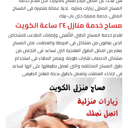
هل تبحث عن افضل مركز مساج بالكويت. نحن نقدم خدمة
المساج المنزلى زيارات منزليه . لدينا عمالة متميزة فى المساج
المنزلى .خدمة مميزة حتى باب بيتك
مساج خدمة منازل ٢٤ ساعة الكويت
نقدم خدمة المساج الطبي التأهيلي وإصابات الملاعب للاشخاص
الذين يعانون من مشاكل فى الاربطة والعضلات. فان المساج
يعتبر من افضل الطرق العلاجية التى تساعد فى التخلص من
مشاكل الاعصاب لفترات طويلة. وينصح الاطباء فى استخدام
طرق المساج المختلفه والتى تعمل بطبيعتها على انها تساعد
فى ارتخاء العضلات وتعمل كطرق بديلة للعلاج الطبيعى