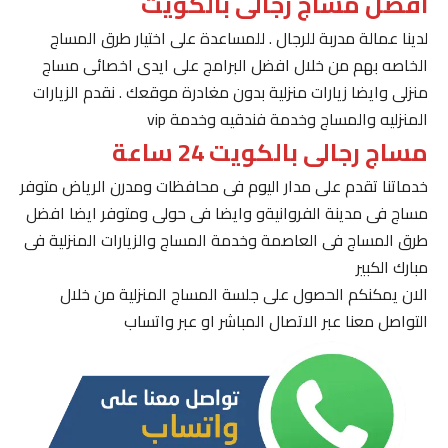
افضل مساج رجالى بالكويت
لدينا عمالة مدربة للرجال . للمساعدة على اختيار طرق المساج
الخاصه بهم من خلال افضل البرامج على ايدى اخصائى مساج
منزلى وايضا زيارات منزلية بدون مغادرة موقعك . نقدم الزيارات
المنزليه والمساج وخدمة فندقيه وخدمة vip
مساج رجالى بالكويت 24 ساعة
خدماتنا تقدم على مدار اليوم فى محافظات ومدرن الرياض متوفر
مساج فى مدينة الفروانيةو وايضا فى حولى ومتوفر ايضا افضل
طرق المساج فى العاصمة وخدمة المساج والزيارات المنزلية فى
مبارك الكبير
الان يمكنكم الحصول على جلسة المساج المنزلية من خلال
التواصل معنا عبر الاتصال المباشر او عبر واتساب