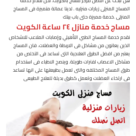
هل تبحث عن افضل مركز مساج بالكويت. نحن نقدم خدمة
المساج المنزلى زيارات منزليه . لدينا عمالة متميزة فى المساج
المنزلى .خدمة مميزة حتى باب بيتك
مساج خدمة منازل ٢٤ ساعة الكويت
نقدم خدمة المساج الطبي التأهيلي وإصابات الملاعب للاشخاص
الذين يعانون من مشاكل فى الاربطة والعضلات. فان المساج
يعتبر من افضل الطرق العلاجية التى تساعد فى التخلص من
مشاكل الاعصاب لفترات طويلة. وينصح الاطباء فى استخدام
طرق المساج المختلفه والتى تعمل بطبيعتها على انها تساعد
فى ارتخاء العضلات وتعمل كطرق بديلة للعلاج الطبيعى