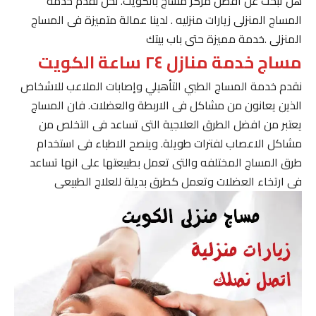
هل تبحث عن افضل مركز مساج بالكويت. نحن نقدم خدمة
المساج المنزلى زيارات منزليه . لدينا عمالة متميزة فى المساج
المنزلى .خدمة مميزة حتى باب بيتك
مساج خدمة منازل ٢٤ ساعة الكويت
نقدم خدمة المساج الطبي التأهيلي وإصابات الملاعب للاشخاص
الذين يعانون من مشاكل فى الاربطة والعضلات. فان المساج
يعتبر من افضل الطرق العلاجية التى تساعد فى التخلص من
مشاكل الاعصاب لفترات طويلة. وينصح الاطباء فى استخدام
طرق المساج المختلفه والتى تعمل بطبيعتها على انها تساعد
فى ارتخاء العضلات وتعمل كطرق بديلة للعلاج الطبيعى