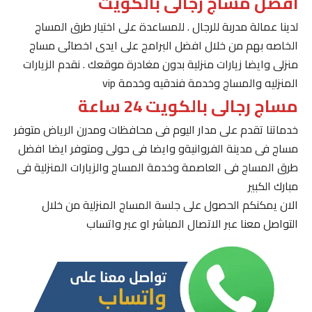
افضل مساج رجالى بالكويت
لدينا عمالة مدربة للرجال . للمساعدة على اختيار طرق المساج
الخاصه بهم من خلال افضل البرامج على ايدى اخصائى مساج
منزلى وايضا زيارات منزلية بدون مغادرة موقعك . نقدم الزيارات
المنزليه والمساج وخدمة فندقيه وخدمة vip
مساج رجالى بالكويت 24 ساعة
خدماتنا تقدم على مدار اليوم فى محافظات ومدرن الرياض متوفر
مساج فى مدينة الفروانيةو وايضا فى حولى ومتوفر ايضا افضل
طرق المساج فى العاصمة وخدمة المساج والزيارات المنزلية فى
مبارك الكبير
الان يمكنكم الحصول على جلسة المساج المنزلية من خلال
التواصل معنا عبر الاتصال المباشر او عبر واتساب