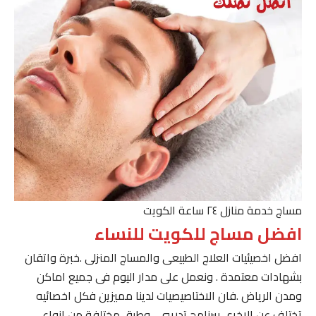
مساج خدمة منازل ٢٤ ساعة الكويت
افضل مساج للكويت للنساء
افضل اخصيئيات العلاج الطبيعى والمساج المنزلى .خبرة واتقان
بشهادات معتمدة . ونعمل على مدار اليوم فى جميع اماكن
ومدن الرياض .فان الاختاصيصيات لدينا مميزين فكل اخصائيه
تختلف عن الاخرى ببرنامج تدريبى . وطرق مختلفة من انواع