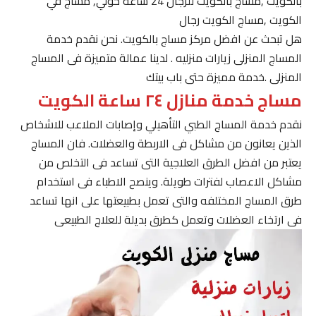
بالكويت ,مساج بالكويت للرجال 24 ساعة حولي, مساج في
الكويت ,مساج الكويت رجال
هل تبحث عن افضل مركز مساج بالكويت. نحن نقدم خدمة
المساج المنزلى زيارات منزليه . لدينا عمالة متميزة فى المساج
المنزلى .خدمة مميزة حتى باب بيتك
مساج خدمة منازل ٢٤ ساعة الكويت
نقدم خدمة المساج الطبي التأهيلي وإصابات الملاعب للاشخاص
الذين يعانون من مشاكل فى الاربطة والعضلات. فان المساج
يعتبر من افضل الطرق العلاجية التى تساعد فى التخلص من
مشاكل الاعصاب لفترات طويلة. وينصح الاطباء فى استخدام
طرق المساج المختلفه والتى تعمل بطبيعتها على انها تساعد
فى ارتخاء العضلات وتعمل كطرق بديلة للعلاج الطبيعى