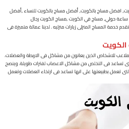
يت, افضل مساج بالكويت, أفضل مساج بالكويت للنساء ,أفضل
 خدمة المساج المنزلى زيارات منزليه . لدينا عمالة متميزة فى
لملاعب للاشخاص الذين يعانون من مشاكل فى الاربطة والعضلات.
لتى تساعد فى التخلص من مشاكل الاعصاب لفترات طويلة. وينصح
لتى تعمل بطبيعتها على انها تساعد فى ارتخاء العضلات وتعمل