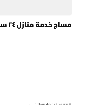
مساج خدمة منازل ٢٤ ساعة الكويت
📅 يناير 24, 2022
|
👤 مساج منزلي