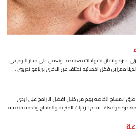
لى .خبرة واتقان بشهادات معتمدة . ونعمل على مدار اليوم فى
ينا مميزين فكل اخصائيه تختلف عن الاخرى ببرنامج تدريبى .
يار طرق المساج الخاصه بهم من خلال افضل البرامج على ايدى
مغادرة موقعك . نقدم الزيارات المنزليه والمساج وخدمة فندقيه